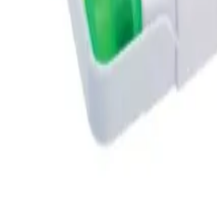
Buscar productos
Escribe al menos 3 
Inicio
Nosotros
Catálogo
Servicios
Blog
Contacto
Cargando favoritos…
Cargando carrito…
Volver
Productos
/
Resaltadores
/
Resaltadores Varios