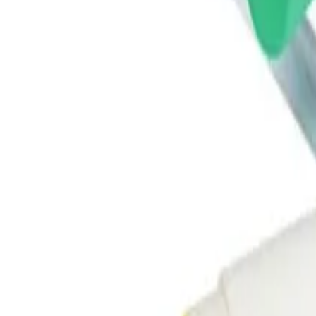
nco
, Verde y
...