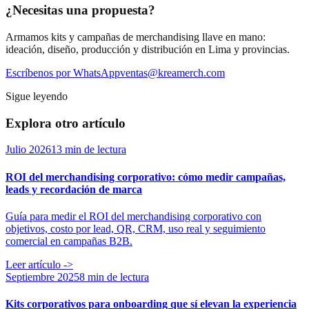
¿Necesitas una propuesta?
Armamos kits y campañas de merchandising llave en mano:
ideación, diseño, producción y distribución en Lima y provincias.
Escríbenos por WhatsApp
ventas@kreamerch.com
Sigue leyendo
Explora otro artículo
Julio 2026
13 min de lectura
ROI del merchandising corporativo: cómo medir campañas,
leads y recordación de marca
Guía para medir el ROI del merchandising corporativo con
objetivos, costo por lead, QR, CRM, uso real y seguimiento
comercial en campañas B2B.
Leer artículo
->
Septiembre 2025
8 min de lectura
Kits corporativos para onboarding que sí elevan la experiencia